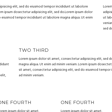
pisicing elit, sed do eiusmod tempor incididunt ut labolore
Lorem
m ipsum dosectetur adipisicing elit, sed do.Lorem ipsum dolor
adipis
 do eiusmod tempor incididunt ut labolore magna aliqua. Ut enim
ut la
veniam
sed d
TWO THIRD
Lorem ipsum dolor sit amet, consectetur adipisicing elit, sed 
ididunt
magna aliqua. Ut enim ad minim veniam. Lorem ipsum dosectetur
sit amet, consectetur adipisicing elit, sed do eiusmod tempor 
elit,
ad minim veniam.
ONE FOURTH
ONE FOURTH
orem ipsum dolor sit amet,
Lorem ipsum dolor sit amet,